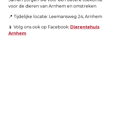
voor de dieren van Arnhem en omstreken
📍 Tijdelijke locatie: Leemansweg 24, Arnhem
📱 Volg ons ook op Facebook:
Dierentehuis
Arnhem
Vorig artikel
HUISDIER VAN DE WEEK: MAAK
KENNIS MET DIBBUS, EEN
NIEUWSGIERIG DWERGKONIJNTJE