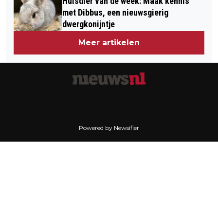
Huisdier van de week: Maak kennis
met Dibbus, een nieuwsgierig
dwergkonijntje
Meer artikelen
Powered by Newsifier