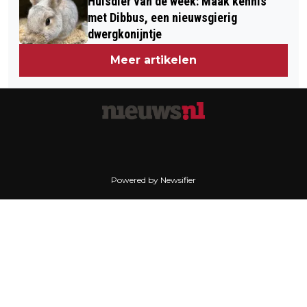
Huisdier van de week: Maak kennis
met Dibbus, een nieuwsgierig
dwergkonijntje
Meer artikelen
Powered by Newsifier