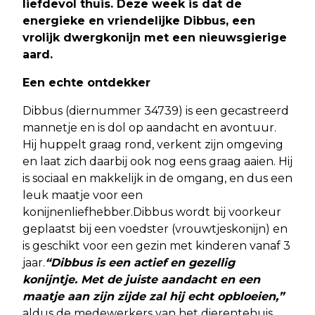
liefdevol thuis. Deze week is dat de
energieke en vriendelijke Dibbus, een
vrolijk dwergkonijn met een nieuwsgierige
aard.
Een echte ontdekker
Dibbus (diernummer 34739) is een gecastreerd
mannetje en is dol op aandacht en avontuur.
Hij huppelt graag rond, verkent zijn omgeving
en laat zich daarbij ook nog eens graag aaien. Hij
is sociaal en makkelijk in de omgang, en dus een
leuk maatje voor een
konijnenliefhebber.Dibbus wordt bij voorkeur
geplaatst bij een voedster (vrouwtjeskonijn) en
is geschikt voor een gezin met kinderen vanaf 3
jaar.
“Dibbus is een actief en gezellig
konijntje. Met de juiste aandacht en een
maatje aan zijn zijde zal hij echt opbloeien,”
aldus de medewerkers van het dierentehuis.