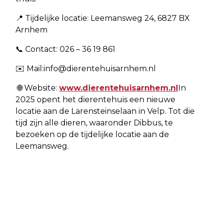
📍 Tijdelijke locatie: Leemansweg 24, 6827 BX
Arnhem
📞 Contact: 026 – 36 19 861
✉️ Mail:
info@dierentehuisarnhem.nl
🌐 Website:
www.dierentehuisarnhem.nl
In
2025 opent het dierentehuis een nieuwe
locatie aan de Larensteinselaan in Velp. Tot die
tijd zijn alle dieren, waaronder Dibbus, te
bezoeken op de tijdelijke locatie aan de
Leemansweg.
Volgend artikel
DIERENTEHUIS ARNHEM &